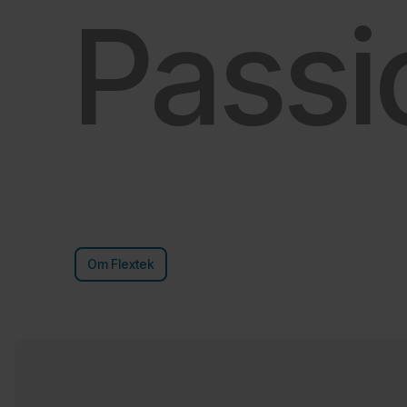
Passi
Om Flextek