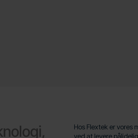
nologi,
Hos Flextek er vores 
ved at levere pålideli