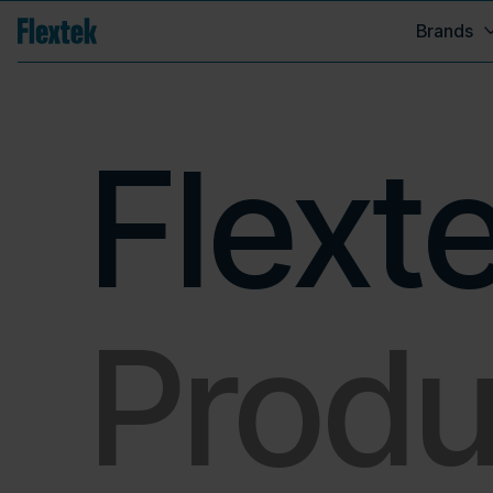
Brands
Flext
Produ