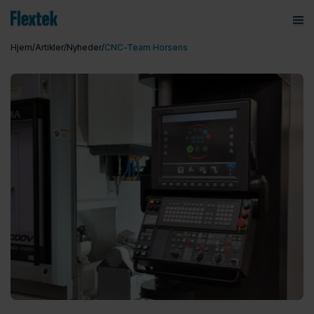
ope
Menu
Hjem
/
Artikler
/
Nyheder
/
CNC-Team Horsens
Brands
Maskiner
Service
Om Flextek
Kontakt
Showroom
Karriere
Service af maskiner