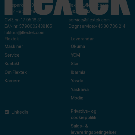
Kildeparken 30,
flextek@flextek.com
8722 Hedensted
+45 76 413 413
CVR. nr.: 17 95 18 31
service@flextek.com
EAN nr: 5790002438165
Døgnservice:
+45 30 708 214
faktura@flextek.com
Flextek
Leverandør
Maskiner
Okuma
Service
YCM
Kontakt
Star
Om Flextek
Ibarmia
Karriere
Yasda
Yaskawa
Modig
Privatlivs- og
LinkedIn
cookiepolitik
Salgs- &
levereringsbetingelser